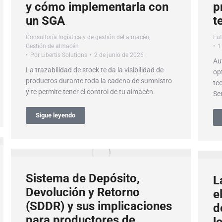
y cómo implementarla con
p
un SGA
t
Consultoría logística y de gestión del almacén
,
Fut
Gestión de almacén
1
Por
Libertis Solutions
2 de junio de 2026
Au
La trazabilidad de stock te da la visibilidad de
op
productos durante toda la cadena de sumnistro
te
y te permite tener el control de tu almacén.
Se
Sigue leyendo
Sistema de Depósito,
L
Devolución y Retorno
e
(SDDR) y sus implicaciones
d
para productores de