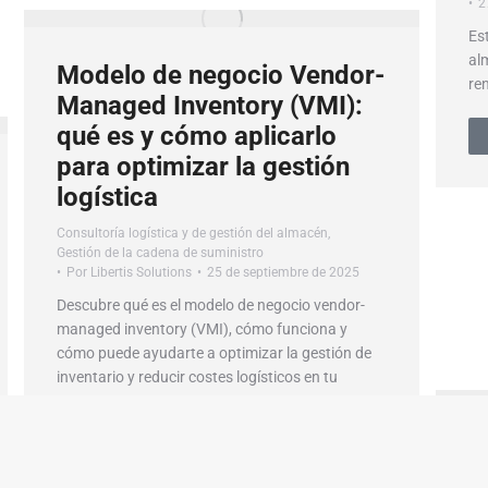
2
Es
al
Modelo de negocio Vendor-
ren
Managed Inventory (VMI):
qué es y cómo aplicarlo
para optimizar la gestión
logística
Consultoría logística y de gestión del almacén
,
Gestión de la cadena de suministro
Por
Libertis Solutions
25 de septiembre de 2025
Descubre qué es el modelo de negocio vendor-
managed inventory (VMI), cómo funciona y
cómo puede ayudarte a optimizar la gestión de
inventario y reducir costes logísticos en tu
empresa.
G
Sigue leyendo
r