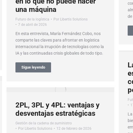
en lo que no puede hacer
co
una máquina
al
de
Futuro de la logística
Por
Libertis Solutions
7 de abril de 2026
En esta entrevista, María Fernández Cobo, nos
comparte las claves para afrontar en logística
internacional la irrupción de tecnologías como la
IA y las continuadas crisis globales de todo tipo.
L
Sigue leyendo
e
c
p
Fut
2PL, 3PL y 4PL: ventajas y
1
desventajas estratégicas
La
bi
Gestión de la cadena de suministro
em
Por
Libertis Solutions
12 de febrero de 2026