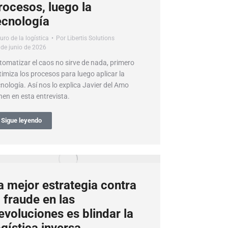
rocesos, luego la
ecnología
uro de la logística
Por
Libertis Solutions
 de junio de 2026
tomatizar el caos no sirve de nada, primero
timiza los procesos para luego aplicar la
cnología. Así nos lo explica Javier del Amo
nen en esta entrevista.
Sigue leyendo
a mejor estrategia contra
l fraude en las
evoluciones es blindar la