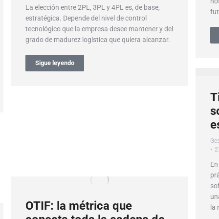
no
La elección entre 2PL, 3PL y 4PL es, de base,
fut
estratégica. Depende del nivel de control
tecnológico que la empresa desee mantener y del
grado de madurez logística que quiera alcanzar.
Sigue leyendo
T
s
e
Ges
2
En
prá
so
un
OTIF: la métrica que
la 