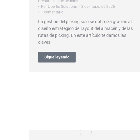
Preparación de pedidos
Por
Libertis Solutions
3 de marzo de 2026
1 comentario
La gestión del picking solo se optimiza gracias al
diseño estratégico del layout del almacén y de las
rutas de picking. En este artículo te damos las
claves.
Sigue leyendo