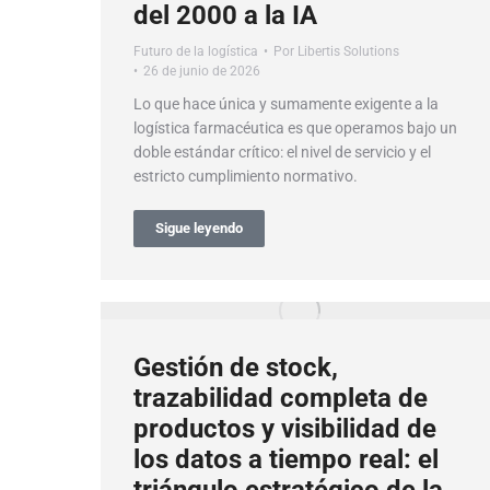
del 2000 a la IA
Futuro de la logística
Por
Libertis Solutions
26 de junio de 2026
Lo que hace única y sumamente exigente a la
logística farmacéutica es que operamos bajo un
doble estándar crítico: el nivel de servicio y el
estricto cumplimiento normativo.
Sigue leyendo
Gestión de stock,
trazabilidad completa de
productos y visibilidad de
los datos a tiempo real: el