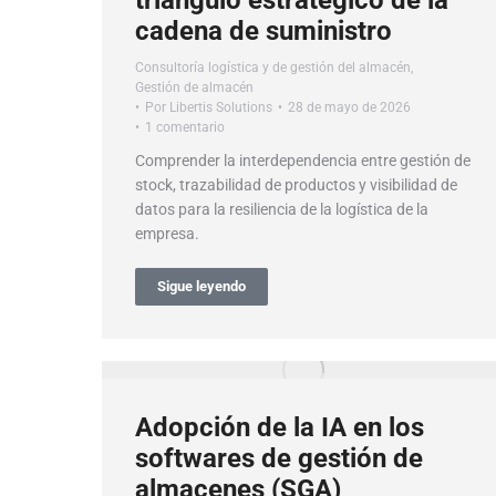
triángulo estratégico de la
cadena de suministro
Consultoría logística y de gestión del almacén
,
Gestión de almacén
Por
Libertis Solutions
28 de mayo de 2026
1 comentario
Comprender la interdependencia entre gestión de
stock, trazabilidad de productos y visibilidad de
datos para la resiliencia de la logística de la
empresa.
Sigue leyendo
Adopción de la IA en los
softwares de gestión de
almacenes (SGA)