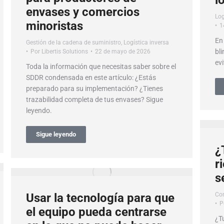
l
envases y comercios
Log
minoristas
1
En
Gestión de la cadena de suministro
,
Logística inversa
bli
Por
Libertis Solutions
22 de mayo de 2026
evi
Toda la información que necesitas saber sobre el
SDDR condensada en este artículo: ¿Estás
preparado para su implementación? ¿Tienes
trazabilidad completa de tus envases? Sigue
leyendo.
Sigue leyendo
¿
r
s
Usar la tecnología para que
Con
P
el equipo pueda centrarse
¿T