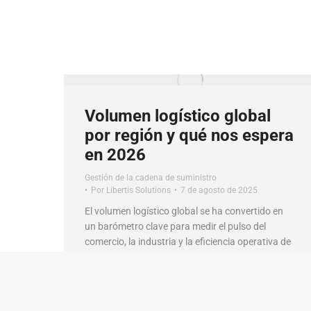
Volumen logístico global
por región y qué nos espera
en 2026
Gestión de la cadena de suministro
Por
Libertis Solutions
7 de agosto de 2025
El volumen logístico global se ha convertido en
un barómetro clave para medir el pulso del
comercio, la industria y la eficiencia operativa de
los países, en este artículo, ofrecemos los datos
económicos.
Sigue leyendo