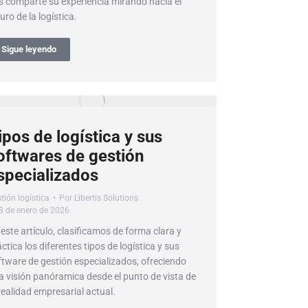
s comparte su experiencia mirando hacia el
uro de la logística.
Sigue leyendo
ipos de logística y sus
oftwares de gestión
specializados
tión logística
Por
Libertis Solutions
3 de enero de 2026
 este artículo, clasificamos de forma clara y
ctica los diferentes tipos de logística y sus
ftware de gestión especializados, ofreciendo
a visión panóramica desde el punto de vista de
realidad empresarial actual.