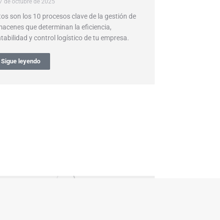
7 de octubre de 2025
tos son los 10 procesos clave de la gestión de
macenes que determinan la eficiencia,
tabilidad y control logístico de tu empresa.
Sigue leyendo
estión de inventarios en
etail: un factor decisivo