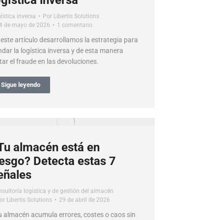
ogística inversa
ística inversa
Por
Libertis Solutions
4 de mayo de 2026
1 comentario
 este artículo desarrollamos la estrategia para
ndar la logística inversa y de esta manera
tar el fraude en las devoluciones.
Sigue leyendo
Tu almacén está en
iesgo? Detecta estas 7
eñales
sultoría logística y de gestión del almacén
or
Libertis Solutions
29 de abril de 2026
u almacén acumula errores, costes o caos sin