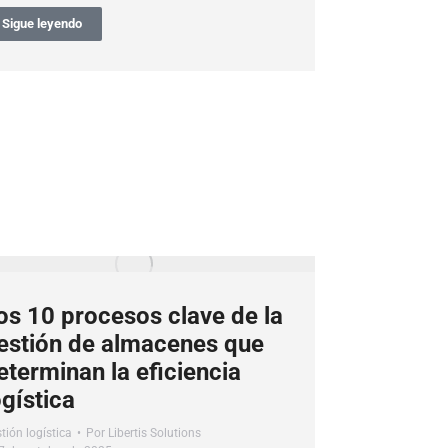
Sigue leyendo
os 10 procesos clave de la
estión de almacenes que
eterminan la eficiencia
ogística
tión logística
Por
Libertis Solutions