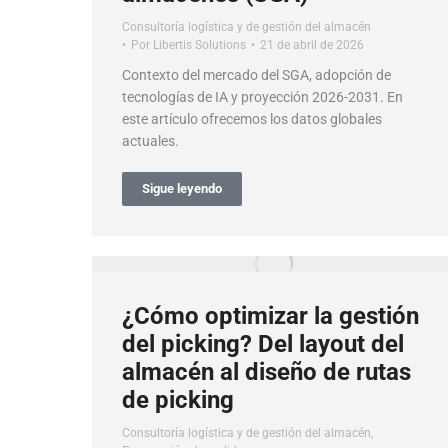
Consultoría logística y de gestión del almacén
Por
Libertis Solutions
21 de abril de 2026
Contexto del mercado del SGA, adopción de
tecnologías de IA y proyección 2026-2031. En
este artículo ofrecemos los datos globales
actuales.
Sigue leyendo
¿Cómo optimizar la gestión
del picking? Del layout del
almacén al diseño de rutas
de picking
Consultoría logística y de gestión del almacén
,