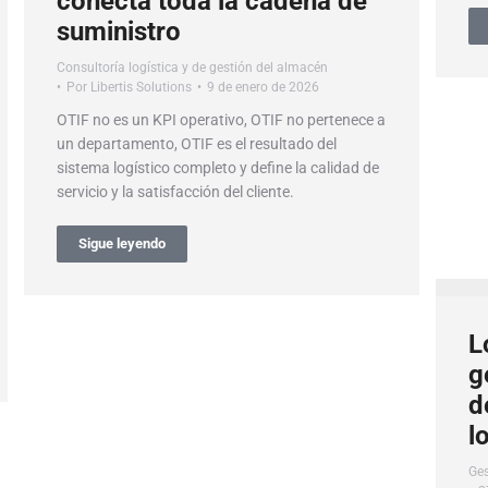
conecta toda la cadena de
suministro
Consultoría logística y de gestión del almacén
Por
Libertis Solutions
9 de enero de 2026
OTIF no es un KPI operativo, OTIF no pertenece a
un departamento, OTIF es el resultado del
sistema logístico completo y define la calidad de
servicio y la satisfacción del cliente.
Sigue leyendo
L
g
d
l
Ges