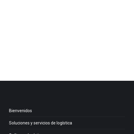
SGA ecommerce
20 de febrero de 2023
Ecommerce B2B y Sistema EDI configuran el
comercio electrónico B2B que tiende a la
omnicanalidad en las operaciones comerciales en…
Leer más
Bienvenidos
Soluciones y servicios de logística