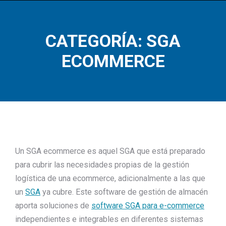
CATEGORÍA: SGA
Estás aquí:
ECOMMERCE
Un SGA ecommerce es aquel SGA que está preparado
para cubrir las necesidades propias de la gestión
logística de una ecommerce, adicionalmente a las que
un
SGA
ya cubre. Este software de gestión de almacén
aporta soluciones de
software SGA para e-commerce
independientes e integrables en diferentes sistemas