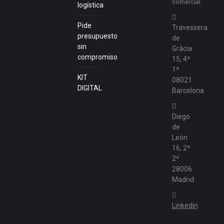
comercial
logística
Pide
Travessera
presupuesto
de
sin
Gràcia
compromiso
15, 4º
1ª
KIT
08021
DIGITAL
Barcelona
Diego
de
León
16, 2º
2ª
28006
Madrid
Linkedin