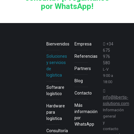
por WhatsApp!
Bienvenidos
Empresa
+34
675
Soluciones
Referencias
976
y servicios
580
Partners
de
L-V
logística
9:00 a
Blog
18:00
Software
Contacto
logístico
info@libertis-
solutions.com
Más
Hardware
Información
información
para
general
por
logística
y
WhatsApp
contacto
Consultoría