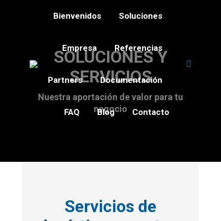
Bienvenidos
Soluciones
Empresa
Referencias
SOLUCIONES Y
SERVICIOS
Partners
Documentación
Nuestra aportación de valor para tu
negocio
FAQ
Blog
Contacto
Servicios de