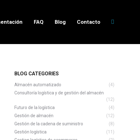
entación
FAQ
Blog
Contacto
BLOG CATEGORIES
Almacén automatizado
(4)
Consultoría logística y de gestión del almacén
(12)
Futuro de la logística
(4)
Gestión de almacén
(12)
Gestión de la cadena de suministro
(8)
Gestión logística
(11)