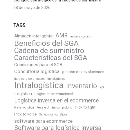
triángulo estratégico de la cadena de suministro
28 de mayo de 2026
TAGS
AMR
Almacén inteligente
automatización
Beneficios del SGA
Cadena de suministro
Características del SGA
Condiciones para el SGA
Consultoría logística
gestion de devoluciones
hardware de almacén
Inmologística
Intralogística
Inventario
kpi
Logística
Logística internacional
Logística inversa en el ecommerce
Pick to light
Nave logística
Pesaje dinámico
picking
Pick to voice
Servicicios logísticos
software para ecommerce
Software para logística inversa