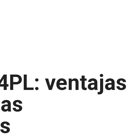
4PL: ventajas
jas
as